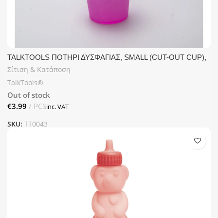
TALKTOOLS ΠΟΤΗΡΙ ΔΥΣΦΑΓΙΑΣ, SMALL (CUT-OUT CUP),
30ML
Σίτιση & Κατάποση
TalkTools®
Out of stock
€
SKU:
TT0043