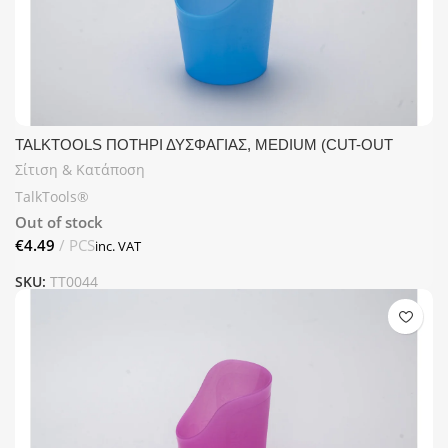
TALKTOOLS ΠΟΤΗΡΙ ΔΥΣΦΑΓΙΑΣ, MEDIUM (CUT-OUT
CUP), 60ML
Σίτιση & Κατάποση
TalkTools®
Out of stock
€
SKU:
TT0044