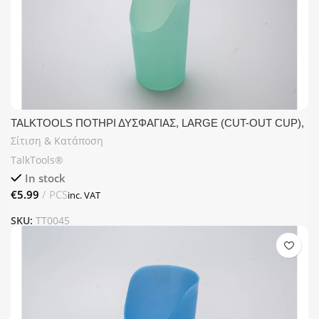
TALKTOOLS ΠΟΤΗΡΙ ΔΥΣΦΑΓΙΑΣ, LARGE (CUT-OUT CUP),
210 ML
Σίτιση & Κατάποση
TalkTools®
In stock
€
SKU:
TT0045