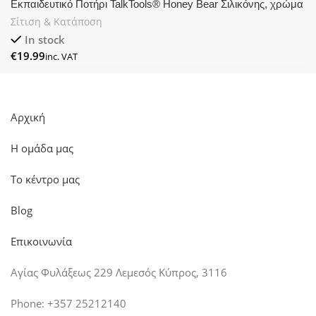
Εκπαιδευτικό Ποτήρι TalkTools® Honey Bear Σιλικόνης, χρώμα
Οcean
Σίτιση & Κατάποση
In stock
€
Αρχική
Η ομάδα μας
Το κέντρο μας
Blog
Επικοινωνία
Αγίας Φυλάξεως 229 Λεμεσός Κύπρος, 3116
Phone: +357 25212140