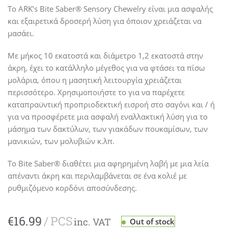
Το ARK’s Bite Saber® Sensory Chewelry είναι μια ασφαλής
και εξαιρετικά δροσερή λύση για όποιον χρειάζεται να
μασάει.
Με μήκος 10 εκατοστά και διάμετρο 1,2 εκατοστά στην
άκρη, έχει το κατάλληλο μέγεθος για να φτάσει τα πίσω
μολάρια, όπου η μασητική λειτουργία χρειάζεται
περισσότερο. Χρησιμοποιήστε το για να παρέχετε
καταπραϋντική προπριοδεκτική εισροή στο σαγόνι και / ή
για να προσφέρετε μια ασφαλή εναλλακτική λύση για το
μάσημα των δακτύλων, των γιακάδων πουκαμίσων, των
μανικιών, των μολυβιών κ.λπ.
Το Bite Saber® διαθέτει μια αφηρημένη λαβή με μια λεία
απέναντι άκρη και περιλαμβάνεται σε ένα κολιέ με
ρυθμιζόμενο κορδόνι αποσύνδεσης.
€
Out of stock