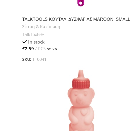
TALKTOOLS ΚΟΥΤΑΛΙ ΔΥΣΦΑΓΙΑΣ MAROON, SMALL
Σίτιση & Κατάποση
TalkTools®
In stock
€
SKU:
TT0041