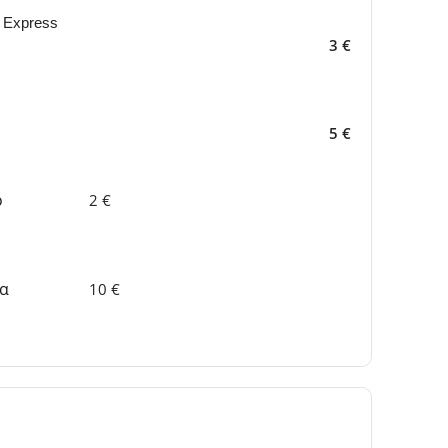
 Express
3 €
5 €
ο
2 €
δα
10 €