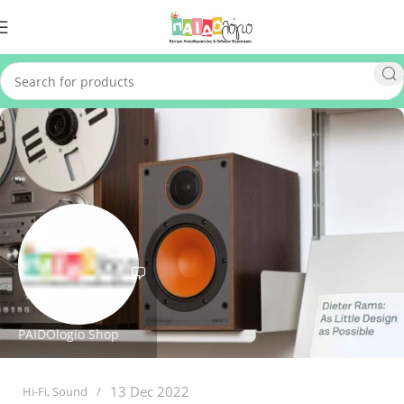
PAIDOlogio Shop
13 Dec 2022
Hi-Fi
,
Sound